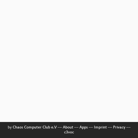
by
Chaos Computer Club e.V
––
About
––
Apps
––
Imprint
––
Privacy
––
c3voc