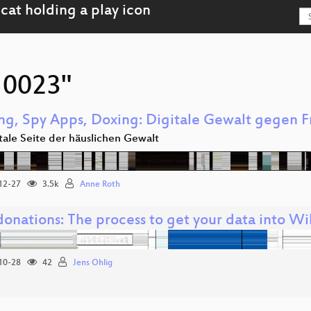
"10023"
ing, Spy Apps, Doxing: Digitale Gewalt gegen 
tale Seite der häuslichen Gewalt
12-27
3.5k
Anne Roth
donations: The process to get your data into Wi
10-28
42
Jens Ohlig