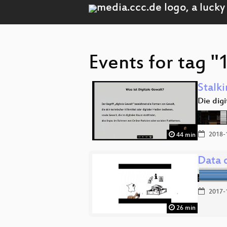
Events for tag 
Stalk
Die digi
2018-
44 min
Data 
2017-
26 min