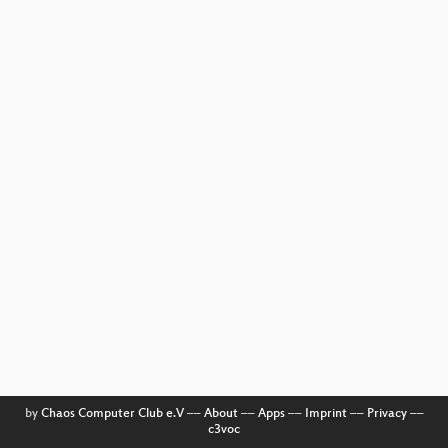
by
Chaos Computer Club e.V
––
About
––
Apps
––
Imprint
––
Privacy
––
c3voc