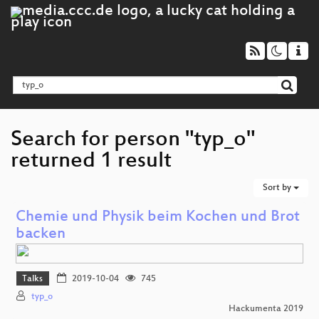
Search for person "typ_o"
returned 1 result
Sort by
Chemie und Physik beim Kochen und Brot
backen
Talks
2019-10-04
745
typ_o
Hackumenta 2019