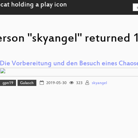
erson "skyangel" returned 1
Die Vorbereitung und den Besuch eines Chaose
gpn19
Gulasch
2019-05-30
323
skyangel