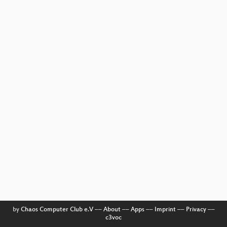
by
Chaos Computer Club e.V
––
About
––
Apps
––
Imprint
––
Privacy
––
c3voc