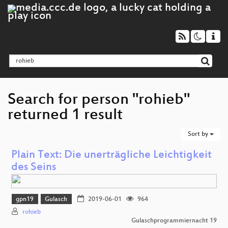
Search for person "rohieb"
returned 1 result
Sort by
Plain Text: Die unerträgliche Leichtigkeit
des Seins
gpn19
Gulasch
2019-06-01
964
rohieb
Gulaschprogrammiernacht 19