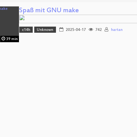
Spaß mit GNU make
c14h
Unknown
2025-04-17
742
hartan
39 min