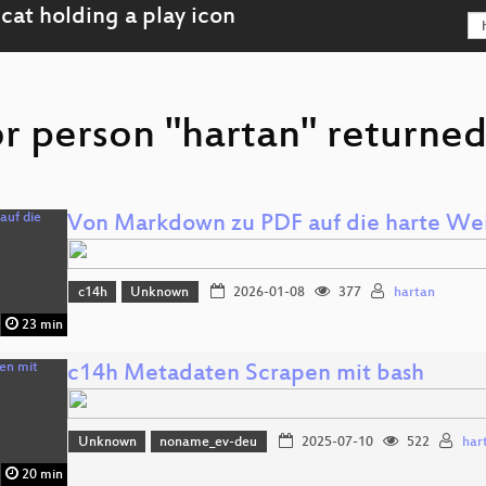
r person "hartan" returned
Von Markdown zu PDF auf die harte We
c14h
Unknown
2026-01-08
377
hartan
23 min
c14h Metadaten Scrapen mit bash
Unknown
noname_ev-deu
2025-07-10
522
har
20 min