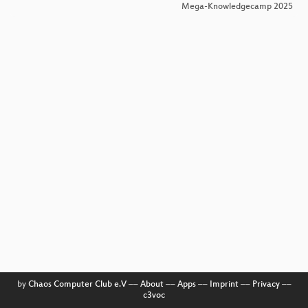
Mega-Knowledgecamp 2025
by
Chaos Computer Club e.V
––
About
––
Apps
––
Imprint
––
Privacy
––
c3voc