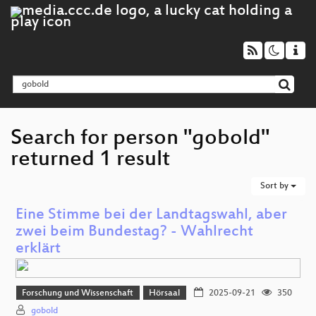
Search for person "gobold"
returned 1 result
Sort by
Eine Stimme bei der Landtagswahl, aber
zwei beim Bundestag? - Wahlrecht
erklärt
Forschung und Wissenschaft
Hörsaal
2025-09-21
350
gobold