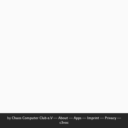
by
Chaos Computer Club e.V
––
About
––
Apps
––
Imprint
––
Privacy
––
c3voc