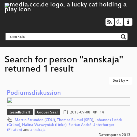
Search for person "annskaja"
returned 1 result
Sort by
Podiumsdiskussion
Gesellschaft
Großer Saal
2013-09-08
14
Martin Strunden (CDU)
,
Thomas Blümel (SPD)
,
Johannes Lichdi
(Grüne)
,
Halina Wawzyniak (Linke)
,
Florian André Unterburger
(Piraten)
and
annskaja
Datenspuren 2013