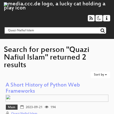
Search for person "Quazi
Nafiul Islam" returned 2
results
Sort by
A Short History of Python Web
Frameworks
Main
2023-09-21
194
Quazi Nafiul Islam