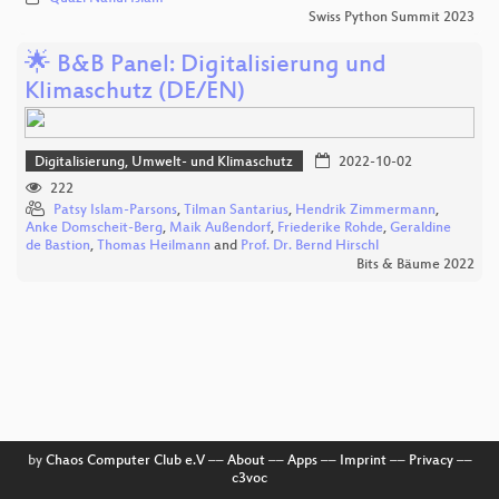
Swiss Python Summit 2023
🌟 B&B Panel: Digitalisierung und
Klimaschutz (DE/EN)
Digitalisierung, Umwelt- und Klimaschutz
2022-10-02
222
Patsy Islam-Parsons
,
Tilman Santarius
,
Hendrik Zimmermann
,
Anke Domscheit-Berg
,
Maik Außendorf
,
Friederike Rohde
,
Geraldine
de Bastion
,
Thomas Heilmann
and
Prof. Dr. Bernd Hirschl
Bits & Bäume 2022
by
Chaos Computer Club e.V
––
About
––
Apps
––
Imprint
––
Privacy
––
c3voc