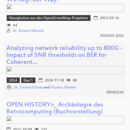
Wo liegt der Way?
Neuigkeiten aus den OpenStreetMap-Projekten
2023-03-16
64
Dr. Roland Olbricht
FOSSGIS 2023
Analyzing network reliability up to 800G -
Impact of SNR thresholds on BER for
Coherent…
2024
Day 1
2024-11-18
80
Dr. Gerhard Stein
and
Thomas Weible
DENOG16
OPEN HISTORY>_ Archäologie des
Retrocomputing (Buchvorstellung)
2021-10-09
132