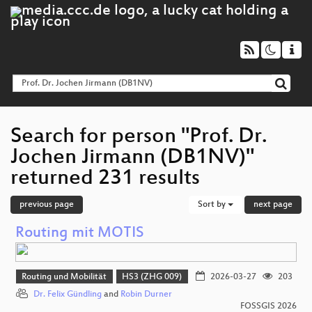
Search for person "Prof. Dr.
Jochen Jirmann (DB1NV)"
returned 231 results
previous page
Sort by
next page
Routing mit MOTIS
Routing und Mobilität
HS3 (ZHG 009)
2026-03-27
203
Dr. Felix Gündling
and
Robin Durner
FOSSGIS 2026