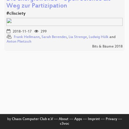
Weg zur Partizipation
#clisciety
2018-11-17
299
Frank Hellmann
,
Sarah Berendes
,
Lia Strenge
,
Ludwig Hülk
and
Anton Plietzsch
Bits & Bäume 2018
by
Chaos Computer Club e.V
––
About
––
Apps
––
Imprint
––
Privacy
––
c3voc