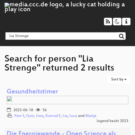
Search for person "Lia
Strenge" returned 2 results
Sort by
Gesundheitstimer
2023-06-18
56
Finn S
,
Fynn
,
Jona
,
Konrad E
,
Lia
,
Luca
and
Matija
Jugend hackt 2023
Die Energiewende - Open Science als