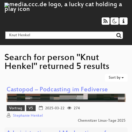
Search for person "Knut
Henkel" returned 5 results
Sort by
Castopod – Podcasting im Fediverse
Vortrag
V5
2025-03-22
274
Stephanie Henkel
Chemnitzer Linux-Tage 2025