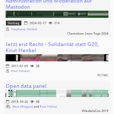
Administration und Moderation auf
Mastodon
Vortrag
2024-03-17
314
Stephanie Henkel
Chemnitzer Linux-Tage 2024
Jetzt erst Recht - Solidarität statt G20,
Knut Henkel
2017-07-09
38
Knut Henkel
FC⚡MC
Open data panel
2019-10-26
48
Alice Wiegand
and
Knut Hühne
WikidataCon 2019