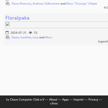
Dana Khosravi
,
Andreas Falkenstein
and
Marc "Grumpy" Olejak
Fr
Floralpaka
2024-07-21
53
Dana
,
Josefine
,
Lucy
and
Marc
Jugend
by
Chaos Computer Club e.V
––
About
––
Apps
––
Imprint
––
Privacy
––
c3voc