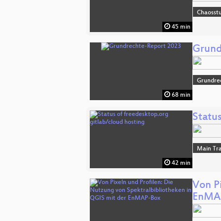
Chaosst
45 min
Grund
Grundre
68 min
Status
Main Tr
42 min
Von P
EnMA