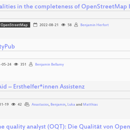
alities in the completeness of OpenStreetMap b
OpenStreetMap
2022-08-21
58
Benjamin Herfort
ityPub
-05-24
351
Benjamin Bellamy
id – Ersthelfer*innen Assistenz
11-19
42
Anastasios
,
Benjamin
,
Luka
and
Matthias
e quality analyst (OQT): Die Qualität von Op