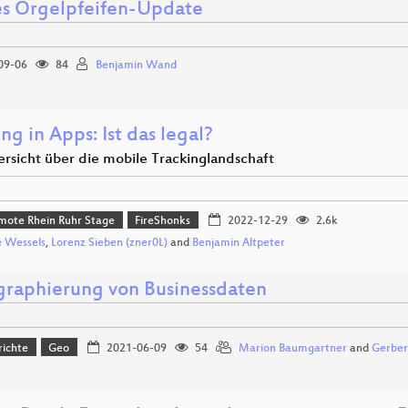
es Orgelpfeifen-Update
09-06
84
Benjamin Wand
ng in Apps: Ist das legal?
ersicht über die mobile Trackinglandschaft
mote Rhein Ruhr Stage
FireShonks
2022-12-29
2.6k
 Wessels
,
Lorenz Sieben (zner0L)
and
Benjamin Altpeter
graphierung von Businessdaten
richte
Geo
2021-06-09
54
Marion Baumgartner
and
Gerber