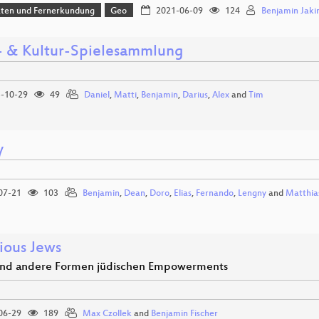
aten und Fernerkundung
Geo
2021-06-09
124
Benjamin Jak
- & Kultur-Spielesammlung
-10-29
49
Daniel
,
Matti
,
Benjamin
,
Darius
,
Alex
and
Tim
y
07-21
103
Benjamin
,
Dean
,
Doro
,
Elias
,
Fernando
,
Lengny
and
Matthia
ious Jews
nd andere Formen jüdischen Empowerments
06-29
189
Max Czollek
and
Benjamin Fischer