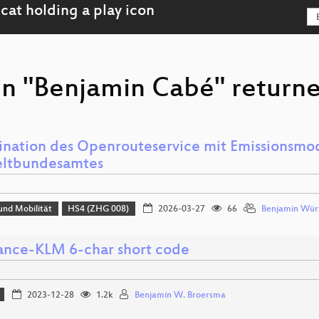
on "Benjamin Cabé" returne
nation des Openrouteservice mit Emissionsmo
ltbundesamtes
und Mobilität
HS4 (ZHG 008)
2026-03-27
66
Benjamin Wür
rance-KLM 6-char short code
2023-12-28
1.2k
Benjamin W. Broersma