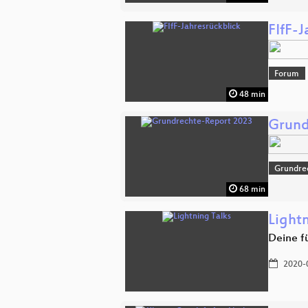
FIfF-J
Forum
48 min
Grund
Grundre
68 min
Lightn
Deine f
2020-