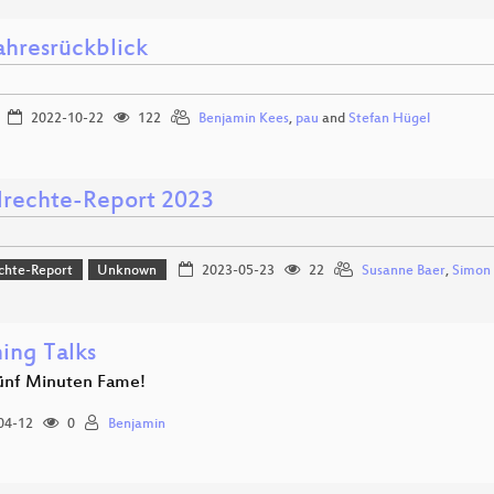
ahresrückblick
2022-10-22
122
Benjamin Kees
,
pau
and
Stefan Hügel
rechte-Report 2023
chte-Report
Unknown
2023-05-23
22
Susanne Baer
,
Simon 
ing Talks
ünf Minuten Fame!
04-12
0
Benjamin