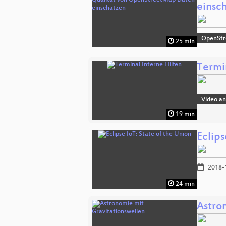
einsc
OpenSt
25 min
Termi
Video a
19 min
Eclips
2018-
24 min
Astro