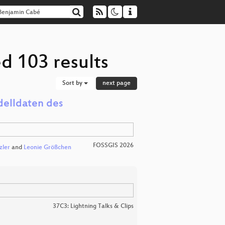
d 103 results
Sort by
next page
delldaten des
FOSSGIS 2026
zler
and
Leonie Größchen
37C3: Lightning Talks & Clips