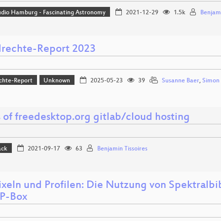
udio Hamburg - Fascinating Astronomy
2021-12-29
1.5k
Benjami
rechte-Report 2023
chte-Report
Unknown
2025-05-23
39
Susanne Baer
,
Simon 
 of freedesktop.org gitlab/cloud hosting
ack
2021-09-17
63
Benjamin Tissoires
ixeln und Profilen: Die Nutzung von Spektralbi
P-Box