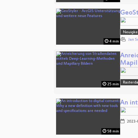
GeoSt
Neuigkei
Jan S
4 min
Anrei
Mapil
Rasterd
25 min
An in
2023-
58 min