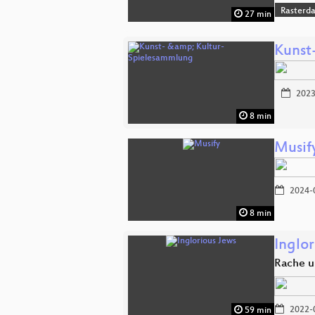
Rasterd
27 min
Kunst
2023
8 min
Musif
2024-
8 min
Inglor
Rache u
2022-
59 min