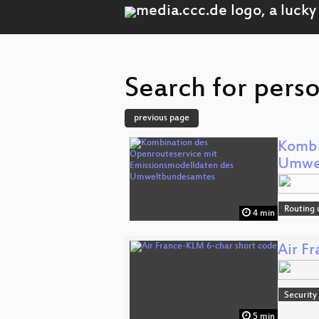
Search for pers
previous page
Kombi
Umwe
Routing 
4 min
Air F
Security
5 min