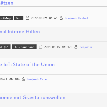
hätzen
reetMap
Geo
2022-03-09
61
Benjamin Herfort
nal Interne Hilfen
nd QnA
LUG-Sauerland
2021-05-15
173
Benjamin
e IoT: State of the Union
10-21
104
Benjamin Cabé
nomie mit Gravitationswellen