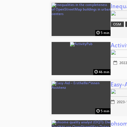
Inequ
OSM
5 min
Activ
2022
46 min
Easy-A
2023-
5 min
ohsom