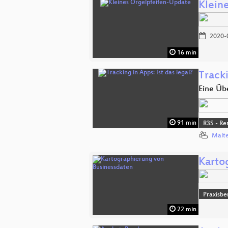
Klein
2020-
16 min
Tracki
Eine Üb
91 min
R3S - Re
Malte
Karto
Praxisbe
22 min