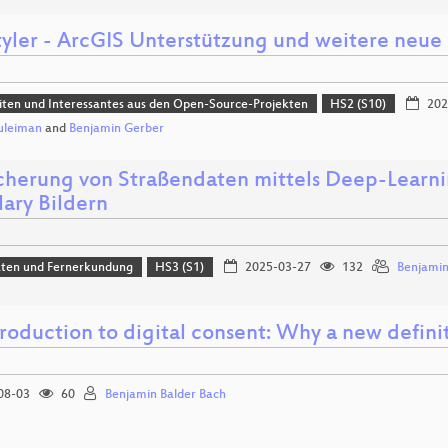
yler - ArcGIS Unterstützung und weitere neue
ten und Interessantes aus den Open-Source-Projekten
HS2 (S10)
202
uleiman
and
Benjamin Gerber
cherung von Straßendaten mittels Deep-Lear
lary Bildern
aten und Fernerkundung
HS3 (S1)
2025-03-27
132
Benjamin
troduction to digital consent: Why a new defini
08-03
60
Benjamin Balder Bach