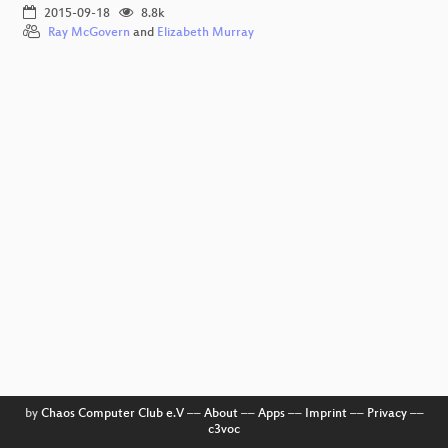
2015-09-18
8.8k
Ray McGovern
and
Elizabeth Murray
by
Chaos Computer Club e.V
––
About
––
Apps
––
Imprint
––
Privacy
––
c3voc