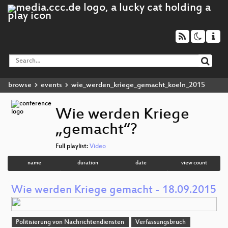
browse
events
wie_werden_kriege_gemacht_koeln_2015
Wie werden Kriege
„gemacht“?
Full playlist:
Video
name
duration
date
view count
Wie werden Kriege gemacht - 18.09.2015
Politisierung von Nachrichtendiensten
Verfassungsbruch