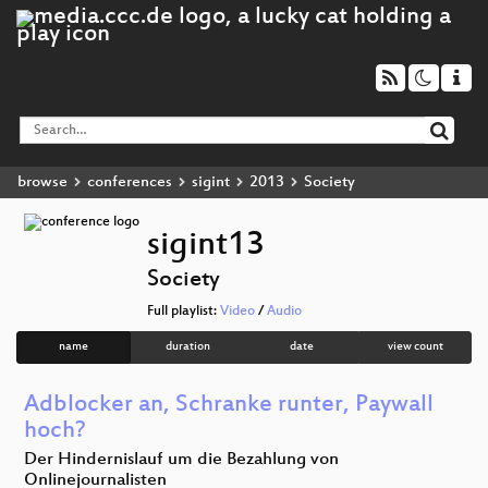
browse
conferences
sigint
2013
Society
sigint13
Society
Full playlist:
Video
/
Audio
name
duration
date
view count
Adblocker an, Schranke runter, Paywall
hoch?
Der Hindernislauf um die Bezahlung von
Onlinejournalisten