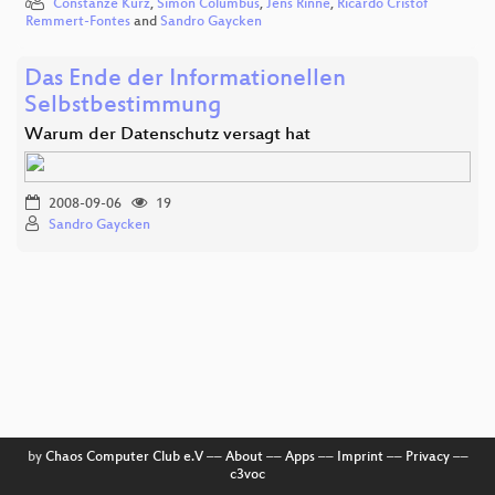
Constanze Kurz
,
Simon Columbus
,
Jens Rinne
,
Ricardo Cristof
Remmert-Fontes
and
Sandro Gaycken
Das Ende der Informationellen
Selbstbestimmung
Warum der Datenschutz versagt hat
2008-09-06
19
Sandro Gaycken
by
Chaos Computer Club e.V
––
About
––
Apps
––
Imprint
––
Privacy
––
c3voc