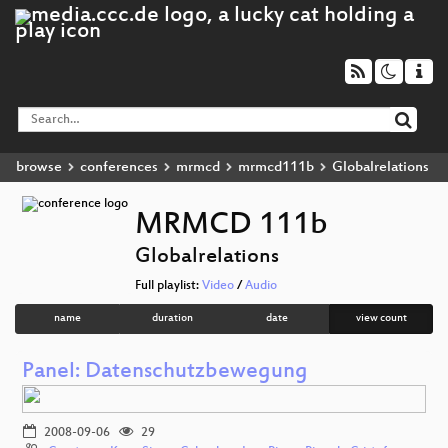
browse
conferences
mrmcd
mrmcd111b
Globalrelations
MRMCD 111b
Globalrelations
Full playlist:
Video
/
Audio
name
duration
date
view count
Panel: Datenschutzbewegung
2008-09-06
29