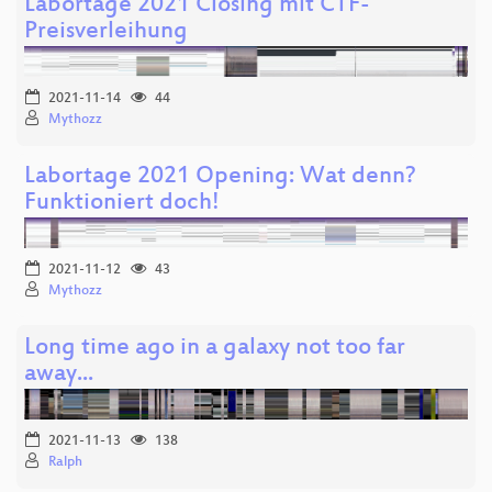
Labortage 2021 Closing mit CTF-
Preisverleihung
2021-11-14
44
Mythozz
Labortage 2021 Opening: Wat denn?
Funktioniert doch!
2021-11-12
43
Mythozz
Long time ago in a galaxy not too far
away...
2021-11-13
138
Ralph