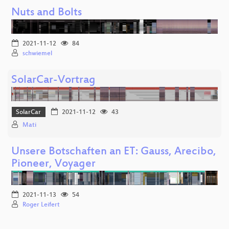
Nuts and Bolts
2021-11-12
84
schwiemel
SolarCar-Vortrag
SolarCar
2021-11-12
43
Mati
Unsere Botschaften an ET: Gauss, Arecibo,
Pioneer, Voyager
2021-11-13
54
Roger Leifert