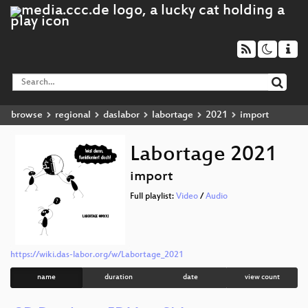
browse
regional
daslabor
labortage
2021
import
Labortage 2021
import
Full playlist:
Video
/
Audio
https://wiki.das-labor.org/w/Labortage_2021
name
duration
date
view count