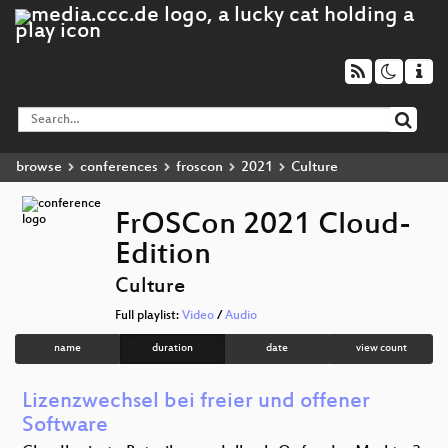
browse
conferences
froscon
2021
Culture
FrOSCon 2021 Cloud-
Edition
Culture
Full playlist:
Video
/
Audio
name
duration
date
view count
Lizenzwechsel bei freier und offener
Software