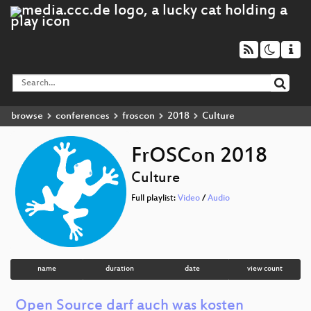
browse
conferences
froscon
2018
Culture
FrOSCon 2018
Culture
Full playlist:
Video
/
Audio
name
duration
date
view count
Open Source darf auch was kosten