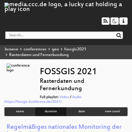
browse
conferences
geo
fossgis2021
Rasterdaten und Fernerkundung
FOSSGIS 2021
Rasterdaten und
Fernerkundung
Full playlist:
Video
/
Audio
https://fossgis-konferenz.de/2021/
name
duration
date
view count
Regelmäßiges nationales Monitoring der