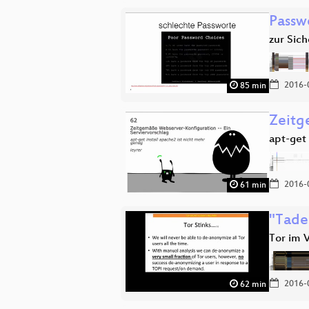
Passw
zur Sic
2016-
85 min
Zeitg
apt-get 
2016-
61 min
"Tadel
Tor im V
2016-
62 min