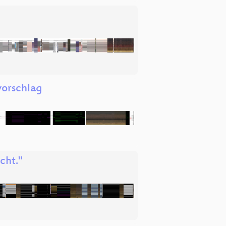
vorschlag
cht."