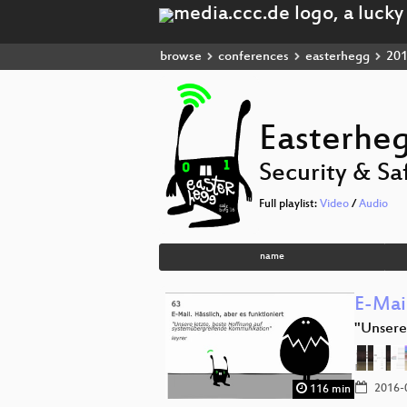
browse
conferences
easterhegg
20
Easterhe
Security & Sa
Full playlist:
Video
/
Audio
name
E-Mail
"Unsere
2016-
116 min