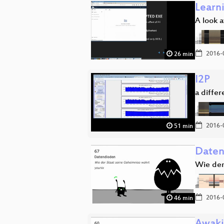
Learn
A look 
2016-
26 min
I2P
a diffe
2016-
51 min
Daten
Wie der
2016-
46 min