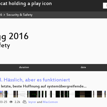
16
Security & Safety
gg 2016
fety
duration
date
. Hässlich, aber es funktioniert
 letzte, beste Hoffnung auf systemübergreifende…
03-25
2.2k
leyrer
and
MacLemon