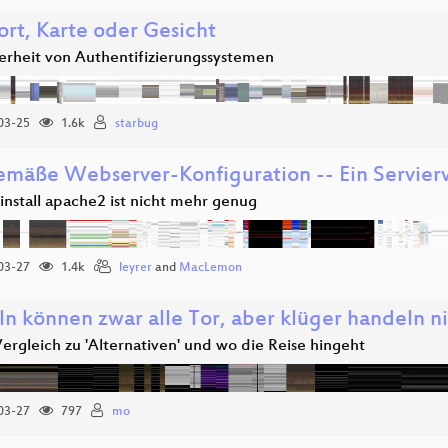
ort, Karte oder Gesicht
herheit von Authentifizierungssystemen
03-25
1.6k
starbug
emäße Webserver-Konfiguration -- Ein Servier
install apache2 ist nicht mehr genug
03-27
1.4k
leyrer
and
MacLemon
n können zwar alle Tor, aber klüger handeln ni
ergleich zu 'Alternativen' und wo die Reise hingeht
03-27
797
mo