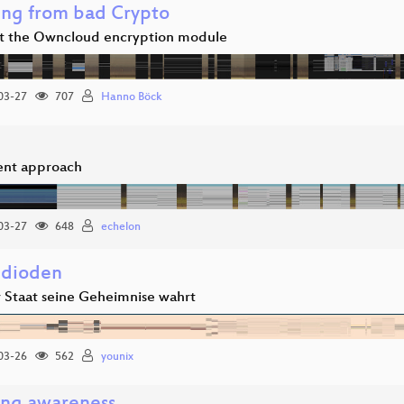
ing from bad Crypto
at the Owncloud encryption module
03-27
707
Hanno Böck
rent approach
03-27
648
echelon
dioden
 Staat seine Geheimnise wahrt
03-26
562
younix