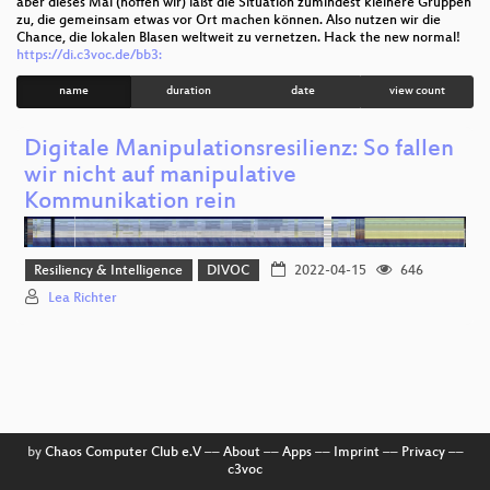
aber dieses Mal (hoffen wir) läßt die Situation zumindest kleinere Gruppen
zu, die gemeinsam etwas vor Ort machen können. Also nutzen wir die
Chance, die lokalen Blasen weltweit zu vernetzen. Hack the new normal!
https://di.c3voc.de/bb3:
name
duration
date
view count
Digitale Manipulationsresilienz: So fallen
wir nicht auf manipulative
Kommunikation rein
Resiliency & Intelligence
DIVOC
2022-04-15
646
Lea Richter
by
Chaos Computer Club e.V
––
About
––
Apps
––
Imprint
––
Privacy
––
c3voc