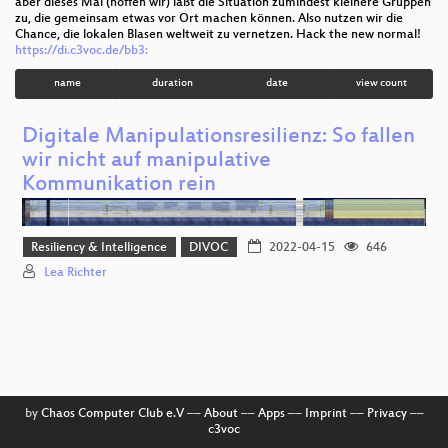
aber dieses Mal (hoffen wir) läßt die Situation zumindest kleinere Gruppen
zu, die gemeinsam etwas vor Ort machen können. Also nutzen wir die
Chance, die lokalen Blasen weltweit zu vernetzen. Hack the new normal!
https://di.c3voc.de/bb3:
name
duration
date
view count
Digitale Manipulationsresilienz: So fallen
wir nicht auf manipulative
Kommunikation rein
Resiliency & Intelligence
DIVOC
2022-04-15
646
Lea Richter
by
Chaos Computer Club e.V
––
About
––
Apps
––
Imprint
––
Privacy
––
c3voc