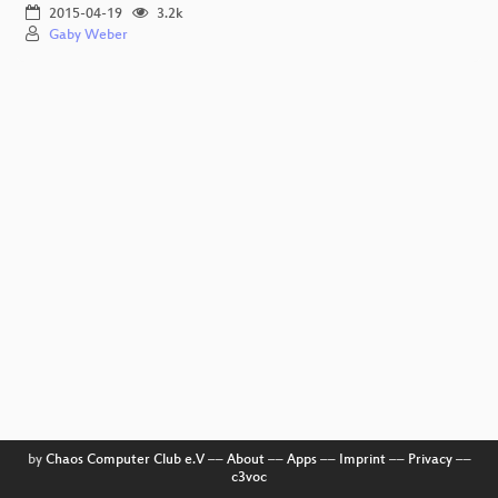
2015-04-19
3.2k
Gaby Weber
by
Chaos Computer Club e.V
––
About
––
Apps
––
Imprint
––
Privacy
––
c3voc