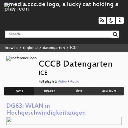
browse
regional
datengarten
ICE
CCCB Datengarten
ICE
Full playlist:
Video
/
Audio
name
duration
date
view count
DG63: WLAN in
Hochgeschwindigkeitszügen