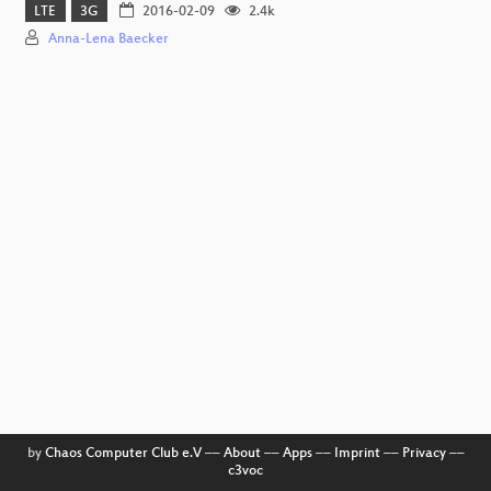
LTE
3G
2016-02-09
2.4k
Anna-Lena Baecker
by
Chaos Computer Club e.V
––
About
––
Apps
––
Imprint
––
Privacy
––
c3voc