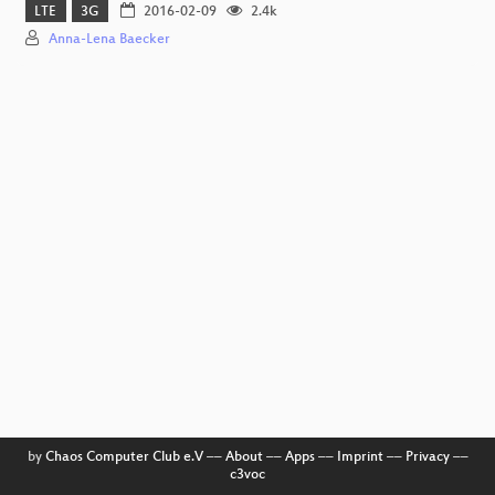
LTE
3G
2016-02-09
2.4k
Anna-Lena Baecker
by
Chaos Computer Club e.V
––
About
––
Apps
––
Imprint
––
Privacy
––
c3voc