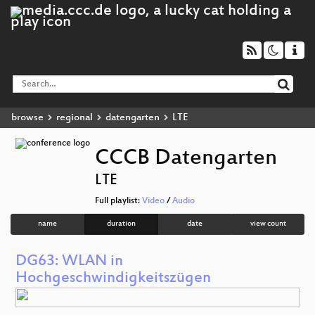
browse
regional
datengarten
LTE
CCCB Datengarten
LTE
Full playlist:
Video
/
Audio
name
duration
date
view count
DG63: WLAN in
Hochgeschwindigkeitszügen