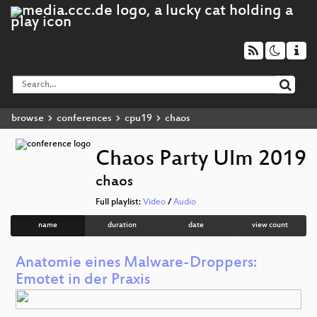
browse
conferences
cpu19
chaos
Chaos Party Ulm 2019
chaos
Full playlist:
Video
/
Audio
name
duration
date
view count
Anatomie eines Malware-Droppers:
Emotet in der Praxis