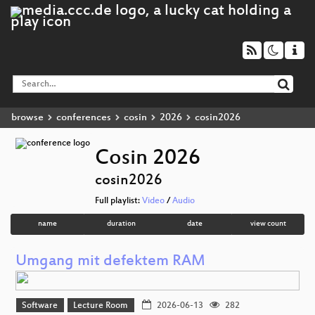
browse
conferences
cosin
2026
cosin2026
Cosin 2026
cosin2026
Full playlist:
Video
/
Audio
name
duration
date
view count
Umgang mit defektem RAM
Software
Lecture Room
2026-06-13
282