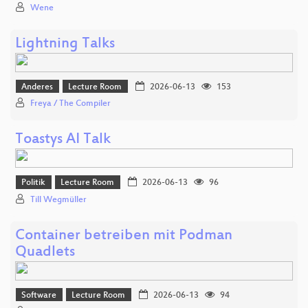
Wene
Lightning Talks
Anderes
Lecture Room
2026-06-13
153
Freya / The Compiler
Toastys AI Talk
Politik
Lecture Room
2026-06-13
96
Till Wegmüller
Container betreiben mit Podman
Quadlets
Software
Lecture Room
2026-06-13
94