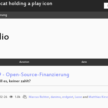
erung
io
g
duration
date
 - Open-Source-Finanzierung
ll es, keiner zahlt?
02-26
1.0k
Marcus Richter
,
danimo
,
erdgeist
,
Lasse
and
Matthias Kirs