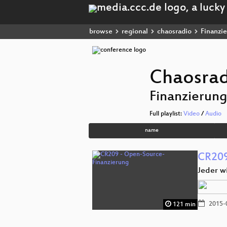
browse
regional
chaosradio
Finanzi
Chaosrad
Finanzierun
Full playlist:
Video
/
Audio
name
CR209
Jeder wi
2015-
121 min