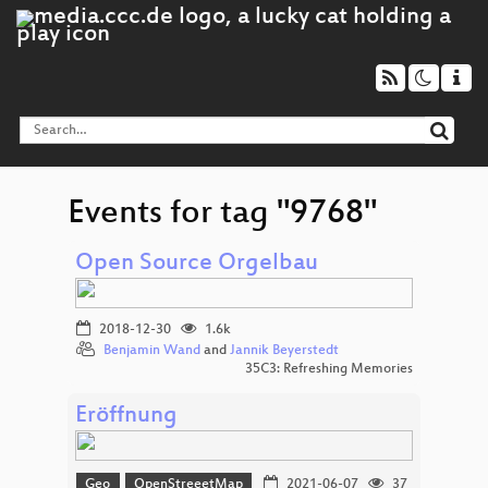
Events for tag "9768"
Open Source Orgelbau
2018-12-30
1.6k
Benjamin Wand
and
Jannik Beyerstedt
35C3: Refreshing Memories
Eröffnung
Geo
OpenStreeetMap
2021-06-07
37