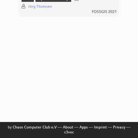
Jörg Thomsen
FOSSGIS 2021
by
Chaos Computer Club e.V
––
About
––
Apps
––
Imprint
––
Privacy
––
c3voc