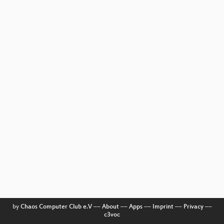
by
Chaos Computer Club e.V
––
About
––
Apps
––
Imprint
––
Privacy
––
c3voc