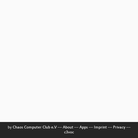
by
Chaos Computer Club e.V
––
About
––
Apps
––
Imprint
––
Privacy
––
c3voc