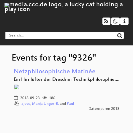
Events for tag "9326"
Netzphilosophische Matinée
Ein Hirnlüfter der Dresdner Technikphilosophie.…
2018-09-23
186
ajuvo
,
Manja Unger-B.
and
Paul
Datenspuren 2018