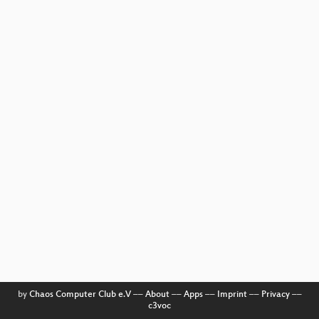
by
Chaos Computer Club e.V
––
About
––
Apps
––
Imprint
––
Privacy
––
c3voc