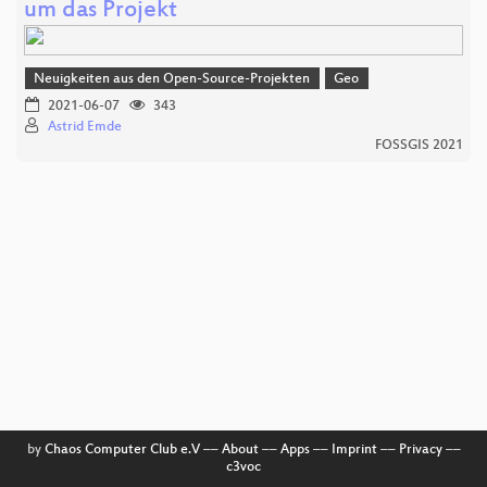
um das Projekt
Neuigkeiten aus den Open-Source-Projekten
Geo
2021-06-07
343
Astrid Emde
FOSSGIS 2021
by
Chaos Computer Club e.V
––
About
––
Apps
––
Imprint
––
Privacy
––
c3voc