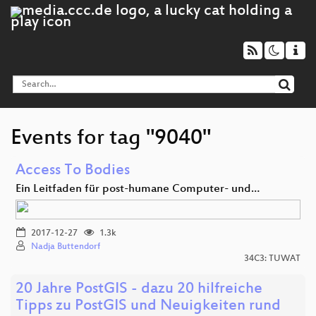
Events for tag "9040"
Access To Bodies
Ein Leitfaden für post-humane Computer- und…
2017-12-27
1.3k
Nadja Buttendorf
34C3: TUWAT
20 Jahre PostGIS - dazu 20 hilfreiche
Tipps zu PostGIS und Neuigkeiten rund