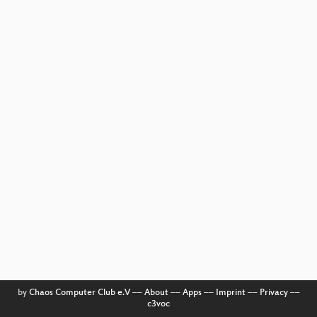
by
Chaos Computer Club e.V
––
About
––
Apps
––
Imprint
––
Privacy
––
c3voc