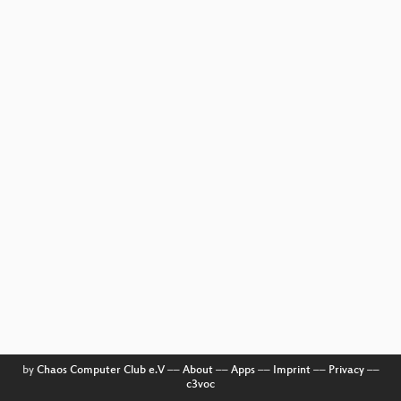
by
Chaos Computer Club e.V
––
About
––
Apps
––
Imprint
––
Privacy
––
c3voc