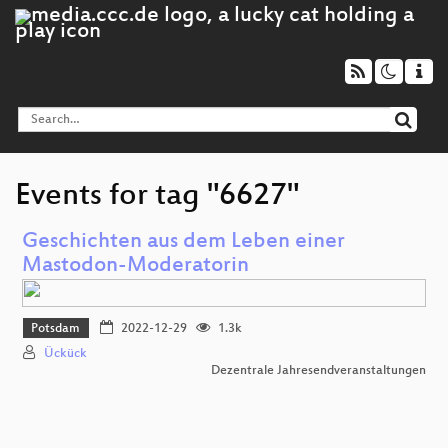
Events for tag "6627"
Geschichten aus dem Leben einer
Mastodon-Moderatorin
Potsdam
2022-12-29
1.3k
Ückück
Dezentrale Jahresendveranstaltungen