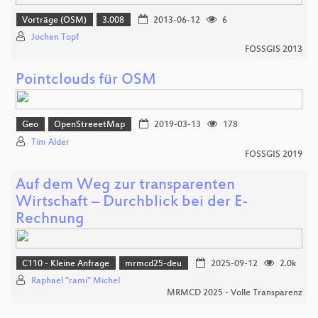
Vorträge (OSM)
3.008
2013-06-12
6
Jochen Topf
FOSSGIS 2013
Pointclouds für OSM
Geo
OpenStreeetMap
2019-03-13
178
Tim Alder
FOSSGIS 2019
Auf dem Weg zur transparenten
Wirtschaft – Durchblick bei der E-
Rechnung
C110 - Kleine Anfrage
mrmcd25-deu
2025-09-12
2.0k
Raphael "rami" Michel
MRMCD 2025 - Volle Transparenz