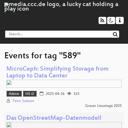
Events for tag "589"
MicroCeph: Simplifying Storage from
Laptop to Data Center
Admin
HS i2
2025-04-26
323
Peter Sabaini
Grazer Linuxtage 2025
Das OpenStreetMap-Datenmodell