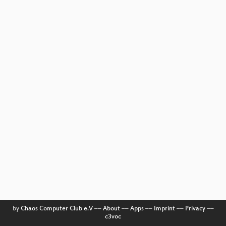
by
Chaos Computer Club e.V
––
About
––
Apps
––
Imprint
––
Privacy
––
c3voc