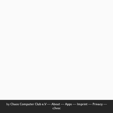
by
Chaos Computer Club e.V
––
About
––
Apps
––
Imprint
––
Privacy
––
c3voc