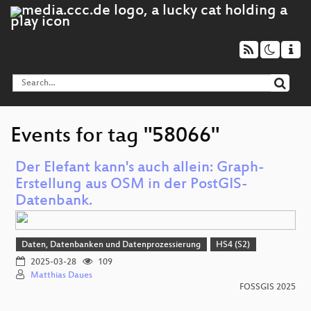
Events for tag "58066"
Der Elefant kann's auch allein: Graph-
Erstellung aus OSM in der PostGIS-
Datenbank.
Daten, Datenbanken und Datenprozessierung
HS4 (S2)
2025-03-28
109
Matthias Daues
FOSSGIS 2025