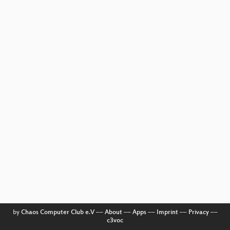
by
Chaos Computer Club e.V
––
About
––
Apps
––
Imprint
––
Privacy
––
c3voc