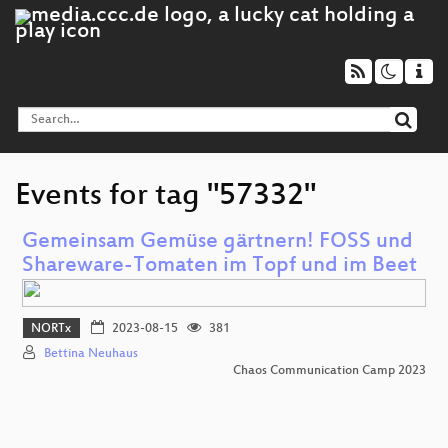
Events for tag "57332"
Gemeinsam Gemüse gärtnern! FOSS und
Shareware-Tomaten im Topf und im Beet
NORTx
2023-08-15
381
Bettina Neuhaus
Chaos Communication Camp 2023