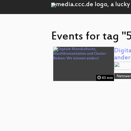
Events for tag 
Digit
ander
Netzwerk
43 min