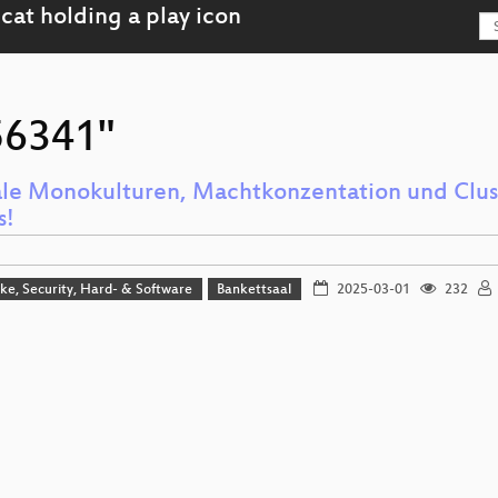
"56341"
ale Monokulturen, Machtkonzentation und Clus
s!
e, Security, Hard- & Software
Bankettsaal
2025-03-01
232