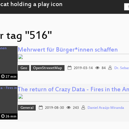
r tag "516"
Mehrwert für Bürger*innen schaffen
Geo
OpenStreeetMap
2019-03-14
84
Dr. Seba
27 min
The return of Crazy Data - Fires in the 
General
2019-08-30
243
Daniel Araújo Miranda
26 min