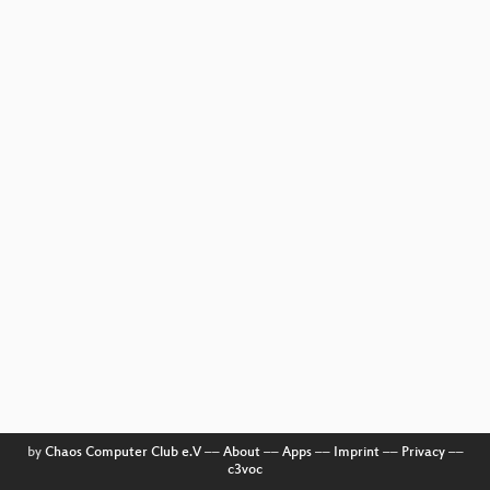
by
Chaos Computer Club e.V
––
About
––
Apps
––
Imprint
––
Privacy
––
c3voc