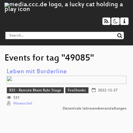
Events for tag "49085"
Leben mit Borderline
R3S - Remote Rhein Ruhr Stage
FireShonks
2022-12-27
531
Wawuschel
Dezentrale Jahresendveranstaltungen