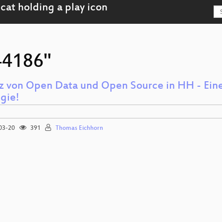
"44186"
tz von Open Data und Open Source in HH - Ein
egie!
03-20
391
Thomas Eichhorn