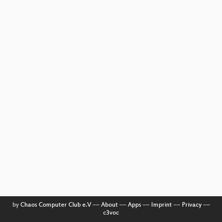
by
Chaos Computer Club e.V
––
About
––
Apps
––
Imprint
––
Privacy
––
c3voc