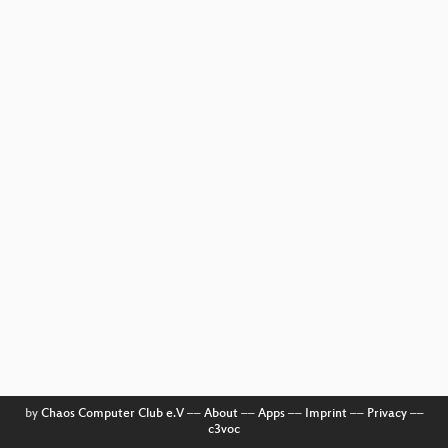
by
Chaos Computer Club e.V
––
About
––
Apps
––
Imprint
––
Privacy
––
c3voc