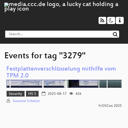
Events for tag "3279"
Festplattenverschlüsselung mithilfe vom
TPM 2.0
Security
HS 3
2025-08-17
426
Susanne Schütze
FrOSCon 2025