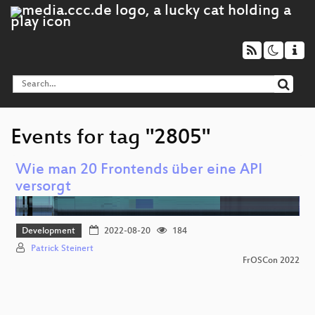
Events for tag "2805"
Wie man 20 Frontends über eine API
versorgt
Development
2022-08-20
184
Patrick Steinert
FrOSCon 2022