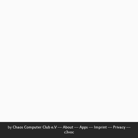
by
Chaos Computer Club e.V
––
About
––
Apps
––
Imprint
––
Privacy
––
c3voc