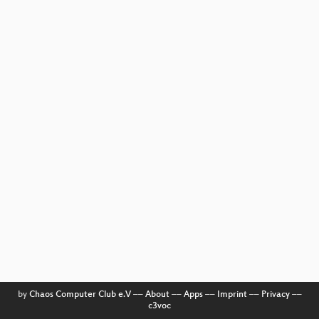
by
Chaos Computer Club e.V
––
About
––
Apps
––
Imprint
––
Privacy
––
c3voc