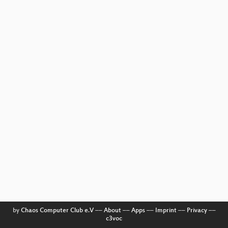
by
Chaos Computer Club e.V
––
About
––
Apps
––
Imprint
––
Privacy
––
c3voc